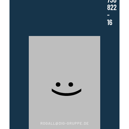
822
-
16
ROGALL@DIG-GRUPPE.DE